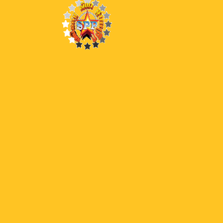
29
29 Lord OS
28