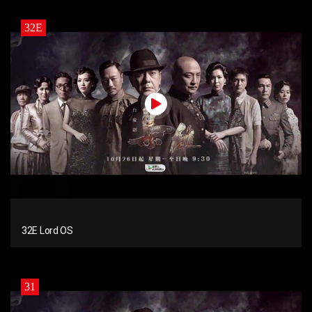
32E
32E Lord OS
31