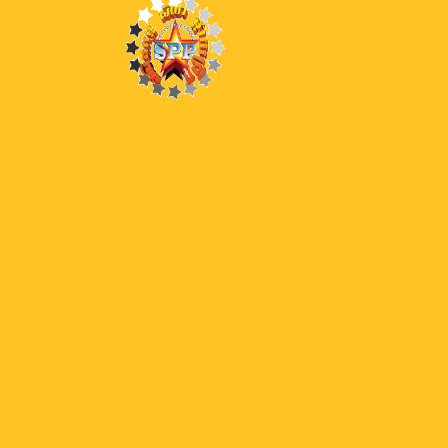
29
29 Lord OS
28