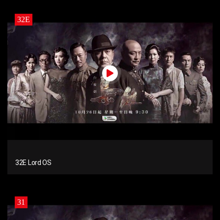
32E
32E Lord OS
31