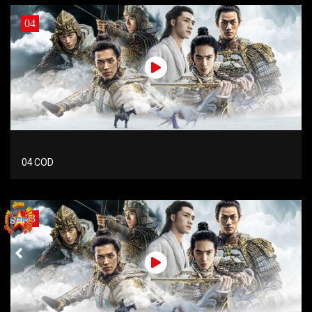
04
04 COD
03