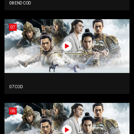
08 END COD
07
07 COD
06