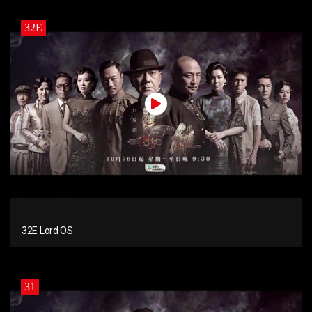
32E
32E Lord OS
31