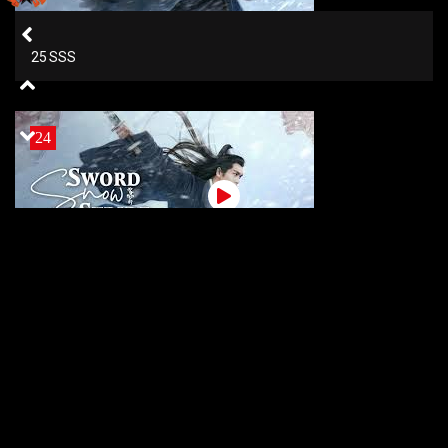
25 SSS
24
24 SSS
23