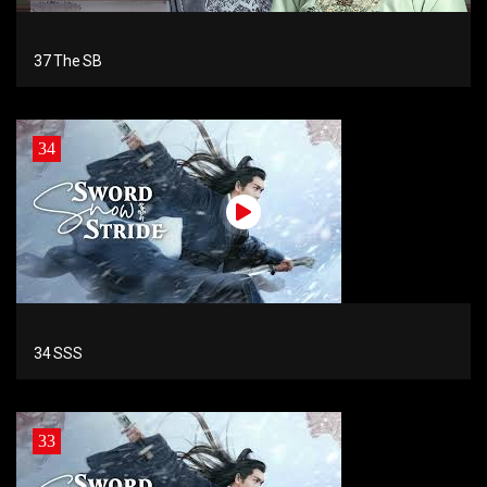
37 The SB
34
34 SSS
33