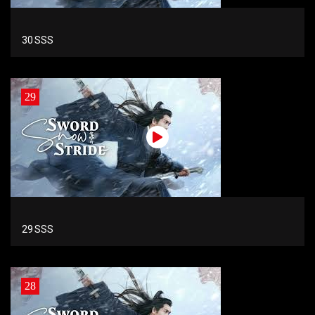
30 SSS
29
29 SSS
28