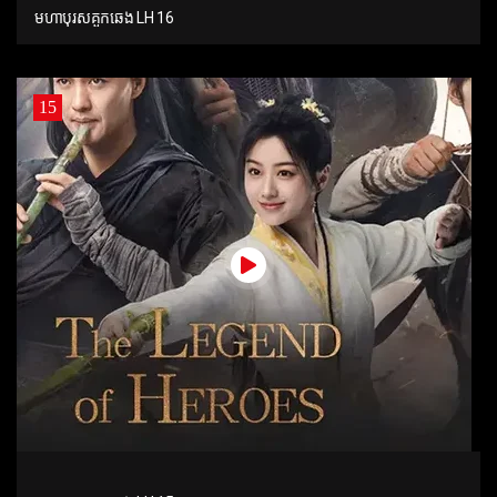
មហាបុរសគួកឆេង LH 16
15