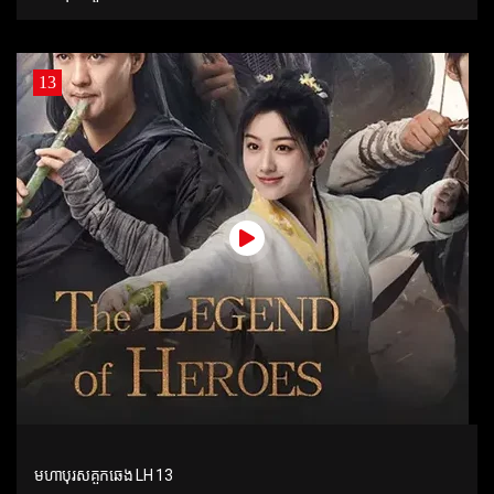
13
មហាបុរសគួកឆេង LH 13