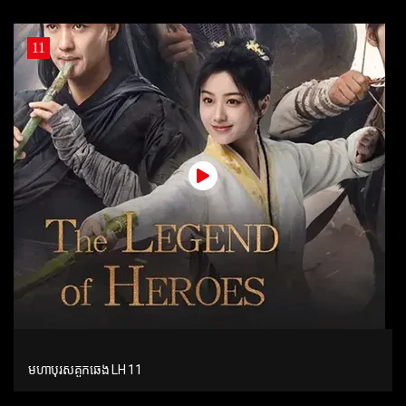
11
មហាបុរសគួកឆេង LH 11