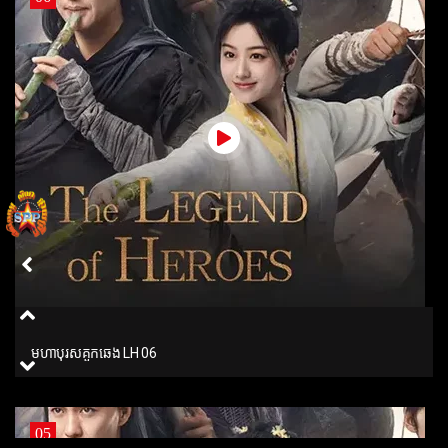
មហាបុរសគួកឆេង LH 06
05