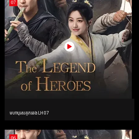
07
មហាបុរសគួកឆេង LH 07
06