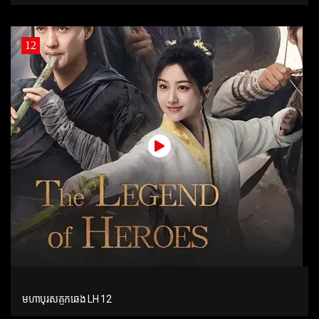
12
មហាបុរសគួកឆេង LH 12