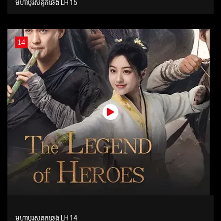
មហាបុរសគួកឆេង LH 15
14
មហាបុរសគួកឆេង LH 14