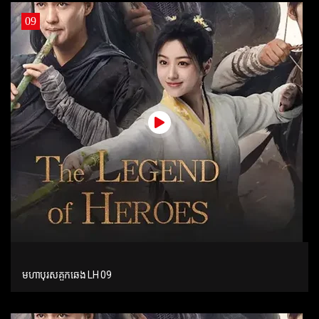
09
មហាបុរសគួកឆេង LH 09