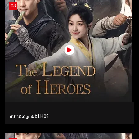
08
មហាបុរសគួកឆេង LH 08