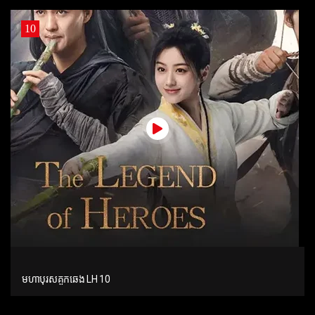
10
មហាបុរសគួកឆេង LH 10